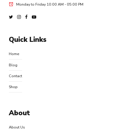
Monday to Friday 10:00 AM - 05:00 PM
Quick Links
Home
Blog
Contact
Shop
About
About Us