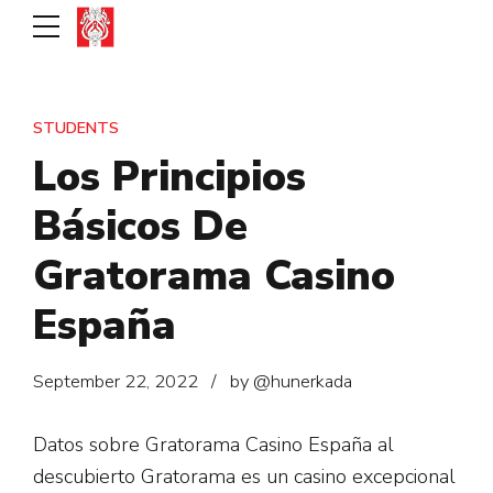
STUDENTS
Los Principios
Básicos De
Gratorama Casino
España
September 22, 2022
by @hunerkada
Datos sobre Gratorama Casino España al
descubierto Gratorama es un casino excepcional