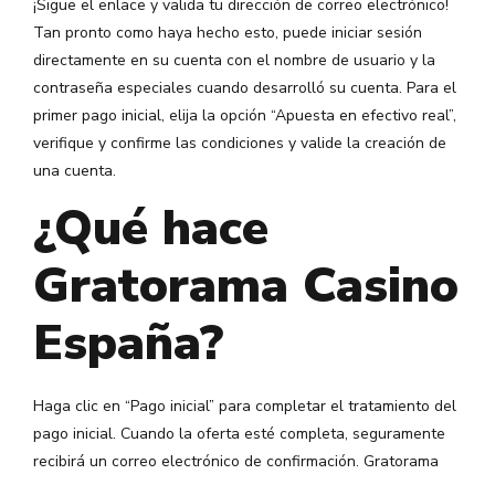
¡Sigue el enlace y valida tu dirección de correo electrónico!
Tan pronto como haya hecho esto, puede iniciar sesión
directamente en su cuenta con el nombre de usuario y la
contraseña especiales cuando desarrolló su cuenta. Para el
primer pago inicial, elija la opción “Apuesta en efectivo real”,
verifique y confirme las condiciones y valide la creación de
una cuenta.
¿Qué hace
Gratorama Casino
España?
Haga clic en “Pago inicial” para completar el tratamiento del
pago inicial. Cuando la oferta esté completa, seguramente
recibirá un correo electrónico de confirmación. Gratorama