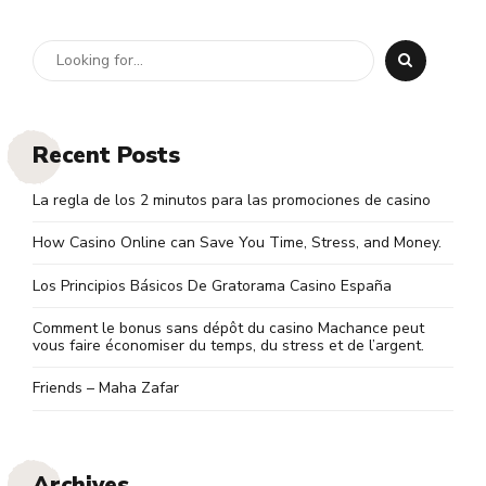
Recent Posts
La regla de los 2 minutos para las promociones de casino
How Casino Online can Save You Time, Stress, and Money.
Los Principios Básicos De Gratorama Casino España
Comment le bonus sans dépôt du casino Machance peut
vous faire économiser du temps, du stress et de l’argent.
Friends – Maha Zafar
Archives