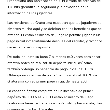
Proporciona una bonificación de 7. El cifrado de archivos de
128 bits garantiza la seguridad y la privacidad de la
información de los jugadores.
Las revisiones de Gratorama muestran que los jugadores se
divierten mucho aquí y se deleitan con los beneficios que se
ofrecen. El establecimiento de juego le permite jugar sin un
pago inicial inmediatamente después del registro, y tampoco
necesita hacer un depósito.
De todo, apueste su bono 7 al menos x40 veces para sacar
efectivo antes de realizar su depósito inicial, así como
también obtenga un beneficio de pago inicial del 100%.
Obtenga un incentivo de primer pago inicial del 100 % de
Gratorama con su primer pago inicial de hasta 200.
La cantidad óptima completa de un incentivo de primer
depósito del 100% es 200. El establecimiento de juego
Gratorama tiene los beneficios de registro y bienvenida; Hay
numerosas ofertas diferentes.