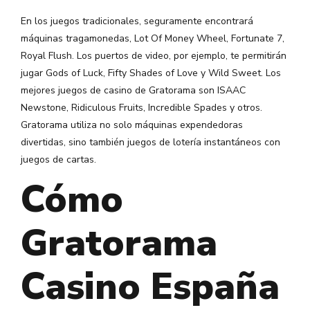
En los juegos tradicionales, seguramente encontrará
máquinas tragamonedas, Lot Of Money Wheel, Fortunate 7,
Royal Flush. Los puertos de video, por ejemplo, te permitirán
jugar Gods of Luck, Fifty Shades of Love y Wild Sweet. Los
mejores juegos de casino de Gratorama son ISAAC
Newstone, Ridiculous Fruits, Incredible Spades y otros.
Gratorama utiliza no solo máquinas expendedoras
divertidas, sino también juegos de lotería instantáneos con
juegos de cartas.
Cómo
Gratorama
Casino España