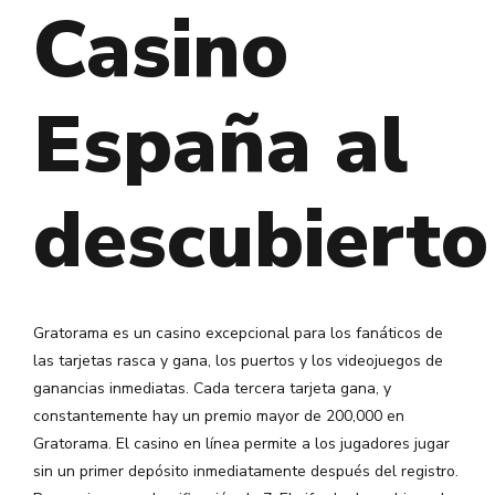
Casino
España al
descubierto
Gratorama es un casino excepcional para los fanáticos de
las tarjetas rasca y gana, los puertos y los videojuegos de
ganancias inmediatas. Cada tercera tarjeta gana, y
constantemente hay un premio mayor de 200,000 en
Gratorama. El casino en línea permite a los jugadores jugar
sin un primer depósito inmediatamente después del registro.